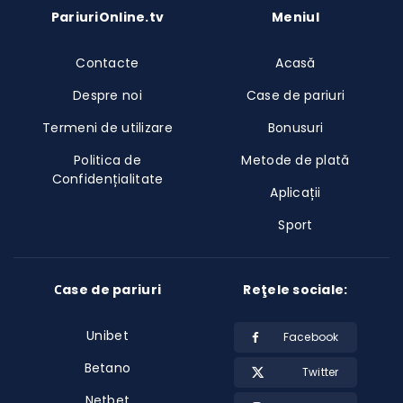
PariuriOnline.tv
Meniul
Contacte
Acasă
Despre noi
Case de pariuri
Termeni de utilizare
Bonusuri
Politica de
Metode de plată
Confidențialitate
Aplicații
Sport
Сase de pariuri
Reţele sociale:
Unibet
Facebook
Betano
Twitter
Netbet