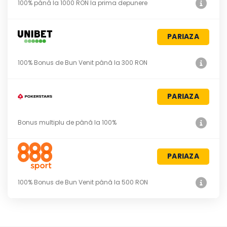
100% până la 1000 RON la prima depunere
PARIAZA
100% Bonus de Bun Venit până la 300 RON
PARIAZA
Bonus multiplu de până la 100%
PARIAZA
100% Bonus de Bun Venit până la 500 RON