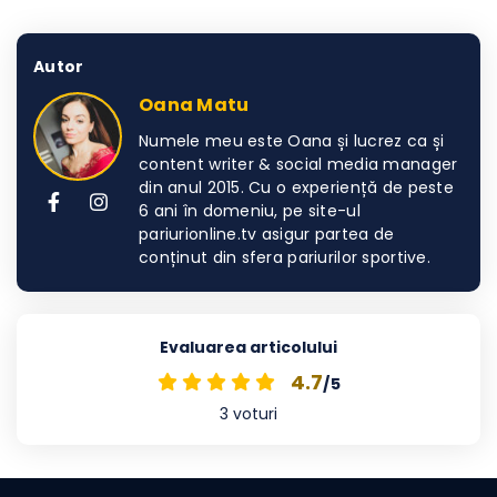
Autor
Oana Matu
Numele meu este Oana și lucrez ca și
content writer & social media manager
din anul 2015. Cu o experiență de peste
6 ani în domeniu, pe site-ul
pariurionline.tv asigur partea de
conținut din sfera pariurilor sportive.
Evaluarea articolului
4.7
/5
3
voturi