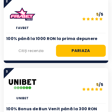
2
5
/5
FAVBET
100% până la 1000 RON la prima depunere
PARIAZA
Citiți recenzia
3
5
/5
UNIBET
100% Bonus de Bun Venit până la 300 RON