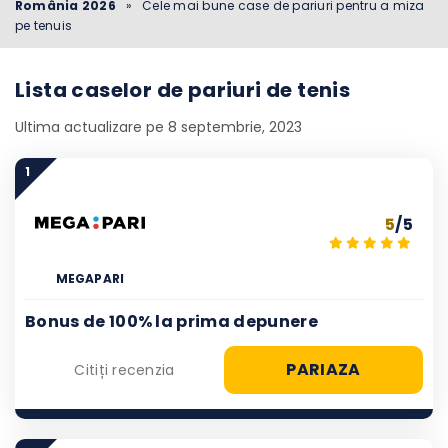
România 2026
»
Cele mai bune case de pariuri pentru a miza
pe tenuis
Lista caselor de pariuri de tenis
Ultima actualizare pe 8 septembrie, 2023
1
5
/5
MEGAPARI
Bonus de 100% la prima depunere
PARIAZA
Citiți recenzia