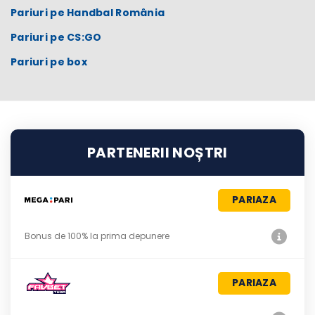
Pariuri pe Handbal România
Pariuri pe CS:GO
Pariuri pe box
PARTENERII NOȘTRI
PARIAZA
Bonus de 100% la prima depunere
PARIAZA