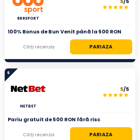
5
/5
888SPORT
100% Bonus de Bun Venit până la 500 RON
PARIAZA
Citiți recenzia
6
5
/5
NETBET
Pariu gratuit de 500 RON fără risc
PARIAZA
Citiți recenzia