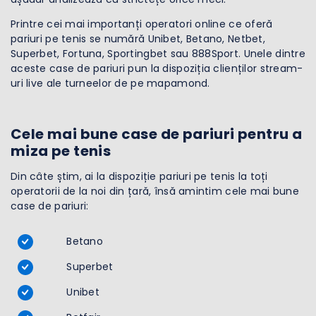
Printre cei mai importanți operatori online ce oferă
pariuri pe tenis se numără Unibet, Betano, Netbet,
Superbet, Fortuna, Sportingbet sau 888Sport. Unele dintre
aceste case de pariuri pun la dispoziția clienților stream-
uri live ale turneelor de pe mapamond.
Cele mai bune case de pariuri pentru a
miza pe tenis
Din câte știm, ai la dispoziție pariuri pe tenis la toți
operatorii de la noi din țară, însă amintim cele mai bune
case de pariuri:
Betano
Superbet
Unibet