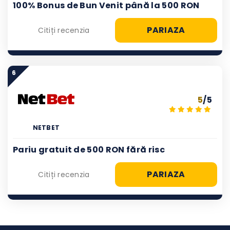
100% Bonus de Bun Venit până la 500 RON
PARIAZA
Citiți recenzia
6
5
/5
NETBET
Pariu gratuit de 500 RON fără risc
PARIAZA
Citiți recenzia