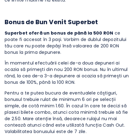
ce limite maxime nu există.
Bonus de Bun Venit Superbet
Superbet oferă un bonus de până la 500 RON
ce
poate fi accesat în 3 pași. Vorbim de dublul depozitului
tău care nu poate depăși însă valoarea de 200 RON
bonus la prima depunere.
În momentul efectuării celei de-a doua depuneri ai
ocazia să primești din nou 200 RON bonus. Nu în ultimul
rând, la cea de-a 3-a depunere ai ocazia să primești un
bonus de 100%, până la 100 RON.
Pentru a te putea bucura de eventualele câștiguri,
bonusul trebuie rulat de minimum 6 ori pe selecții
simple, de cotă minim 1.60. În cazul în care te decizi să
plasezi bilete combo, atunci cota minimă trebuie să fie
de 2.50. Mare atenție însă, deoarece rulajul nu mai
contează atunci când este utilizată funcția Cash Out.
Valabilitatea bonusului este de 7 zile.