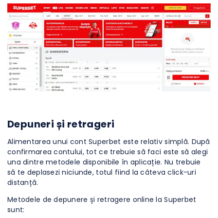
Depuneri și retrageri
Alimentarea unui cont Superbet este relativ simplă. După
confirmarea contului, tot ce trebuie să faci este să alegi
una dintre metodele disponibile în aplicație. Nu trebuie
să te deplasezi niciunde, totul fiind la câteva click-uri
distanță.
Metodele de depunere și retragere online la Superbet
sunt: