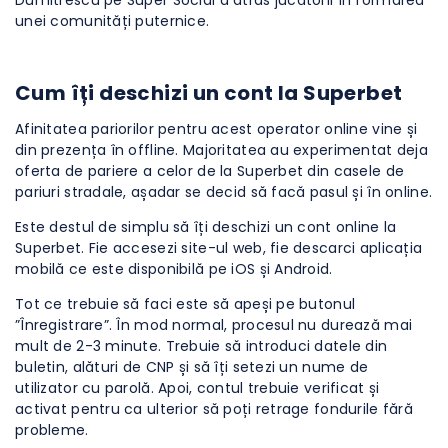
Dumitrescu pe Super Social a atras jucătorii în formarea
unei comunități puternice.
Cum îți deschizi un cont la Superbet
Afinitatea pariorilor pentru acest operator online vine și
din prezența în offline. Majoritatea au experimentat deja
oferta de pariere a celor de la Superbet din casele de
pariuri stradale, așadar se decid să facă pasul și în online.
Este destul de simplu să îți deschizi un cont online la
Superbet. Fie accesezi site-ul web, fie descarci aplicația
mobilă ce este disponibilă pe iOS și Android.
Tot ce trebuie să faci este să apeși pe butonul
”Înregistrare”. În mod normal, procesul nu durează mai
mult de 2-3 minute. Trebuie să introduci datele din
buletin, alături de CNP și să îți setezi un nume de
utilizator cu parolă. Apoi, contul trebuie verificat și
activat pentru ca ulterior să poți retrage fondurile fără
probleme.