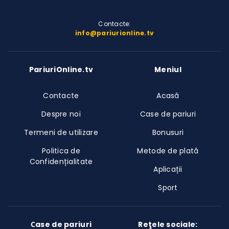
Contacte:
info@pariurionline.tv
PariuriOnline.tv
Meniul
Contacte
Acasă
Despre noi
Case de pariuri
Termeni de utilizare
Bonusuri
Politica de
Metode de plată
Confidențialitate
Aplicații
Sport
Сase de pariuri
Reţele sociale: