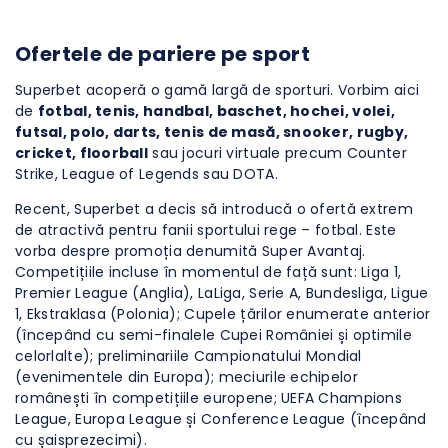
Ofertele de pariere pe sport
Superbet acoperă o gamă largă de sporturi. Vorbim aici
de
fotbal, tenis, handbal, baschet, hochei, volei,
futsal, polo, darts, tenis de masă, snooker, rugby,
cricket, floorball
sau jocuri virtuale precum Counter
Strike, League of Legends sau DOTA.
Recent, Superbet a decis să introducă o ofertă extrem
de atractivă pentru fanii sportului rege – fotbal. Este
vorba despre promoția denumită Super Avantaj.
Competițiile incluse în momentul de față sunt: Liga 1,
Premier League (Anglia), LaLiga, Serie A, Bundesliga, Ligue
1, Ekstraklasa (Polonia); Cupele țărilor enumerate anterior
(începând cu semi-finalele Cupei României și optimile
celorlalte); preliminariile Campionatului Mondial
(evenimentele din Europa); meciurile echipelor
românești în competițiile europene; UEFA Champions
League, Europa League și Conference League (începând
cu șaisprezecimi).