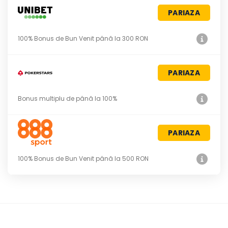
PARIAZA
100% Bonus de Bun Venit până la 300 RON
PARIAZA
Bonus multiplu de până la 100%
PARIAZA
100% Bonus de Bun Venit până la 500 RON