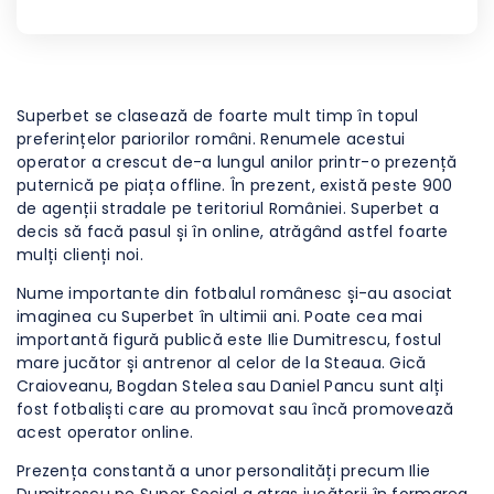
Superbet se clasează de foarte mult timp în topul
preferințelor pariorilor români. Renumele acestui
operator a crescut de-a lungul anilor printr-o prezență
puternică pe piața offline. În prezent, există peste 900
de agenții stradale pe teritoriul României. Superbet a
decis să facă pasul și în online, atrăgând astfel foarte
mulți clienți noi.
Nume importante din fotbalul românesc și-au asociat
imaginea cu Superbet în ultimii ani. Poate cea mai
importantă figură publică este Ilie Dumitrescu, fostul
mare jucător și antrenor al celor de la Steaua. Gică
Craioveanu, Bogdan Stelea sau Daniel Pancu sunt alți
fost fotbaliști care au promovat sau încă promovează
acest operator online.
Prezența constantă a unor personalități precum Ilie