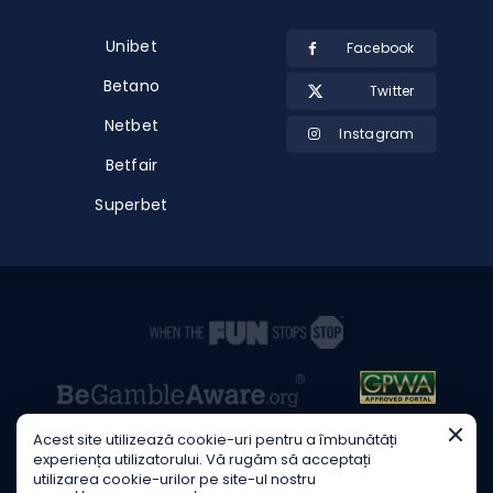
Unibet
Facebook
Betano
Twitter
Netbet
Instagram
Betfair
Superbet
Acest site utilizează cookie-uri pentru a îmbunătăți
experiența utilizatorului. Vă rugăm să acceptați
utilizarea cookie-urilor pe site-ul nostru