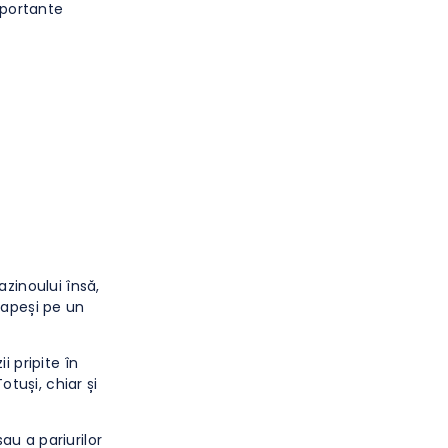
mportante
zinoului însă,
 apeși pe un
i pripite în
otuși, chiar și
.
au a pariurilor