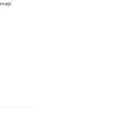
rmații