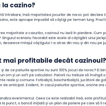
 la cazino?
ă întrebare, însă majoritatea jocurilor de noroc pot declara ta
e cazino, este aproape imposibil să câștigi pe termen lung. Pract
ea majoritate a cazurilor, cazinoul nu iasă în pierdere. Cum p
 Singurul scenariu favorabil este acela al câștigării unui jackpo
, deoarece mirajul câștigului i-a atras din nou și din nou pe ju
t mai profitabile decât cazinoul
și de ce pariurile sportive nu sunt 100% jocuri de noroc? Ei b
 om și un soft pe calculator. Pariorii nu trebuie să învingă o
 reale și comune. Fotbaliștii, baschetbaliștii, jucătorii de golf
de anticipat. Evident, în cazul pariurilor sportive, oricine are
i analiza evenimentul. Ceea ce este realizabil însă, este profit
la punct, o bancă inițială și un plan de pariere pe care să îl re