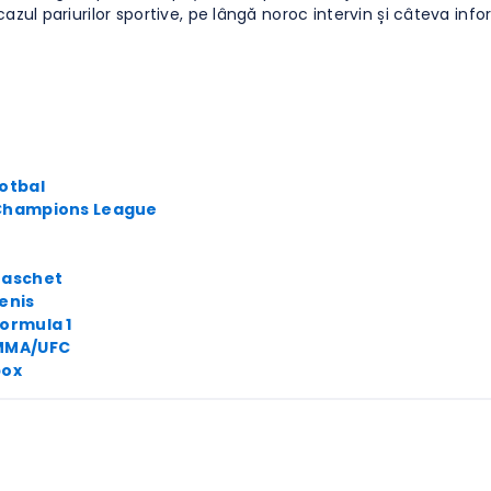
 cazul pariurilor sportive, pe lângă noroc intervin și câteva info
fotbal
e Champions League
Baschet
enis
Formula 1
 MMA/UFC
box