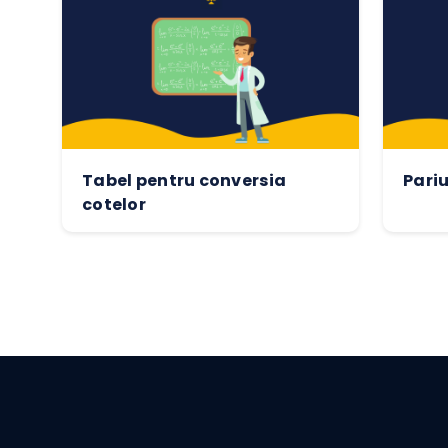
Tabel pentru conversia
Pariu
cotelor