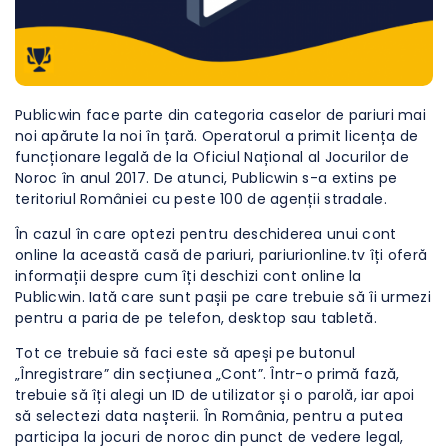
Publicwin face parte din categoria caselor de pariuri mai
noi apărute la noi în țară. Operatorul a primit licența de
funcționare legală de la Oficiul Național al Jocurilor de
Noroc în anul 2017. De atunci, Publicwin s-a extins pe
teritoriul României cu peste 100 de agenții stradale.
În cazul în care optezi pentru deschiderea unui cont
online la această casă de pariuri, pariurionline.tv îți oferă
informații despre cum îți deschizi cont online la
Publicwin. Iată care sunt pașii pe care trebuie să îi urmezi
pentru a paria de pe telefon, desktop sau tabletă.
Tot ce trebuie să faci este să apeși pe butonul
„Înregistrare” din secțiunea „Cont”. Într-o primă fază,
trebuie să îți alegi un ID de utilizator și o parolă, iar apoi
să selectezi data nașterii. În România, pentru a putea
participa la jocuri de noroc din punct de vedere legal,