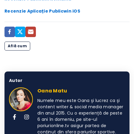
Recenzie Aplicație Publicwin iOS
Află cum
Autor
Oana Matu
Numele meu este Oana și lucrez ca și
content writer & social media manager
din anul 2015. Cu o experiență de peste
6 ani în domeniu, pe site-ul
pariurionline.tv asigur partea de
conținut din sfera pariurilor sportive.