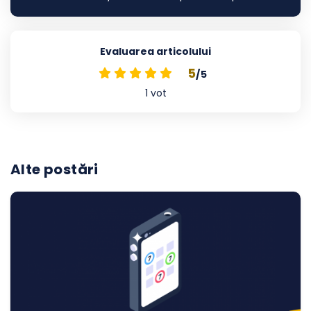
Evaluarea articolului
5
/5
1
vot
Alte postări