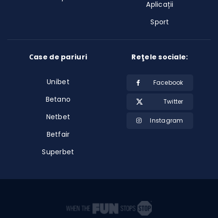
Aplicații
Sport
Сase de pariuri
Reţele sociale:
Unibet
Facebook
Betano
Twitter
Netbet
Instagram
Betfair
Superbet