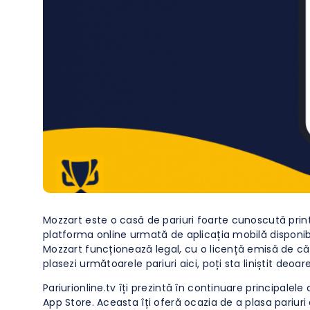
Mozzart este o casă de pariuri foarte cunoscută printr
platforma online urmată de aplicația mobilă disponibi
Mozzart funcționează legal, cu o licență emisă de către
plasezi următoarele pariuri aici, poți sta liniștit deo
Pariurionline.tv îți prezintă în continuare principalele
App Store. Aceasta îți oferă ocazia de a plasa pariuri