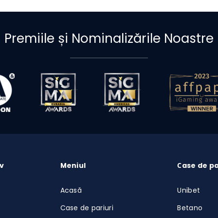
Premiile și Nominalizările Noastre
tv
Meniul
Сase de pa
Acasă
Unibet
Case de pariuri
Betano