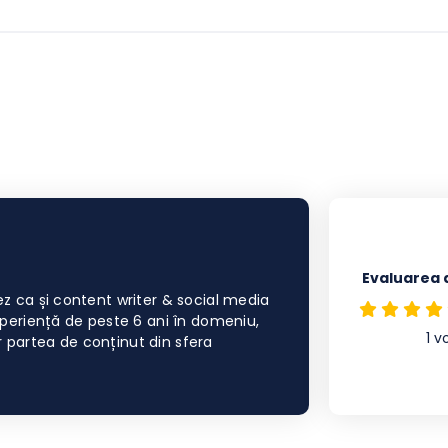
Evaluarea a
 ca și content writer & social media
periență de peste 6 ani în domeniu,
1
vo
ur partea de conținut din sfera