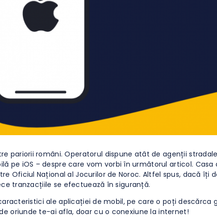
e pariorii români. Operatorul dispune atât de agenții stradale
lă pe iOS – despre care vom vorbi în următorul articol. Casa d
 Oficiul Național al Jocurilor de Noroc. Altfel spus, dacă îți d
arece tranzacțiile se efectuează în siguranță.
 caracteristici ale aplicației de mobil, pe care o poți descărca 
 de oriunde te-ai afla, doar cu o conexiune la internet!