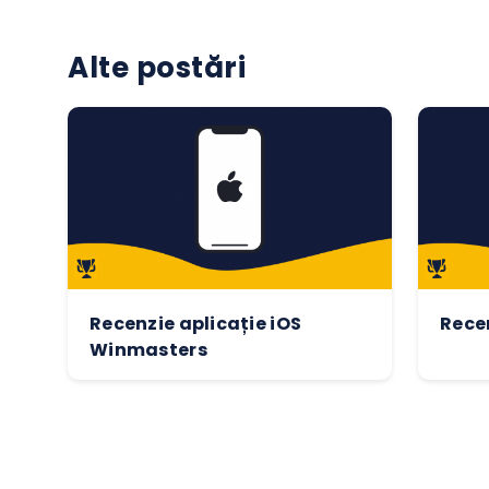
Alte postări
Recenzie aplicație iOS
Recen
Winmasters