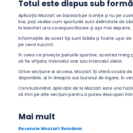
Totul este dispus sub formă
Aplicația Mozzart se bazează pe iconițe și nu pe cuvi
live, poți vedea cum sporturile sunt delimitate de obie
la baschet una corespunzătoare și așa mai departe.
Informațiile de acest tip sunt lizibile și foarte ușor 
pe ceva succint.
În ceea ce privește pariurile sportive, acestea merg 
să fie afișate, intervalul orar sau intervalul zilelor.
Orice secțiune ai accesa, Mozzart îți oferă ocazia de 
disponibile, ai în dreapta sus butonul de logare, în veder
Concluzionând, aplicația de la Mozzart este una facilă
să intri pe alte secțiuni pentru a putea descoperi înt
Mai mult
Recenzie Mozzart România