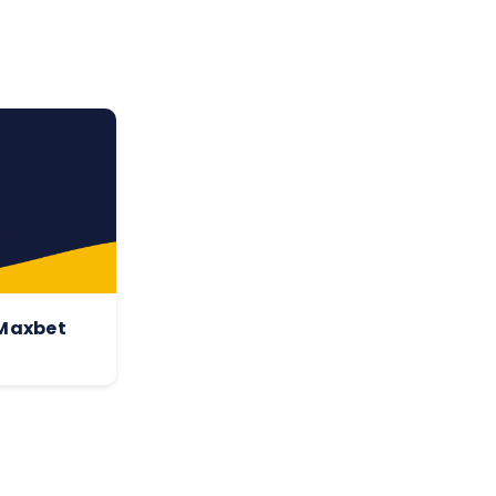
 Maxbet