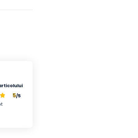
rticolului
5
/5
t