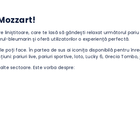
 Mozzart!
 liniștitoare, care te lasă să gândești relaxat următorul pariu 
l-bleumarin și oferă utilizatorilor o experiență perfectă.
e poți face. În partea de sus ai iconița disponibilă pentru înre
uni: pariuri live, pariuri sportive, loto, Lucky 6, Grecia Tombo, 
u alte sectoare. Este vorba despre: