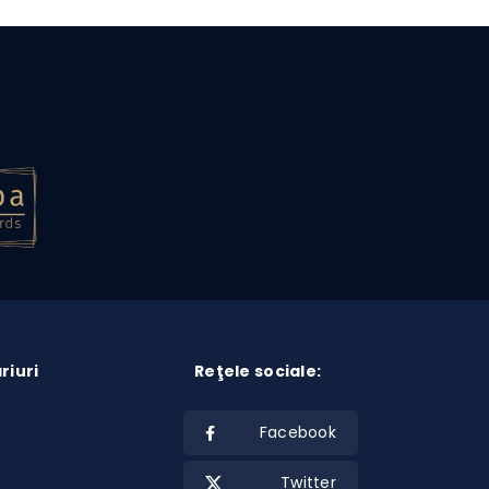
riuri
Reţele sociale:
Facebook
Twitter