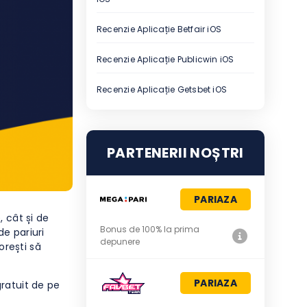
Recenzie Aplicație Betfair iOS
Recenzie Aplicație Publicwin iOS
Recenzie Aplicație Getsbet iOS
PARTENERII NOȘTRI
PARIAZA
, cât și de
Bonus de 100% la prima
e pariuri
depunere
orești să
PARIAZA
gratuit de pe