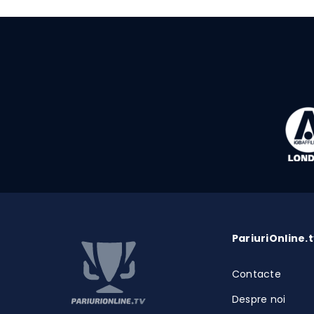
PariuriOnline.
Contacte
Despre noi