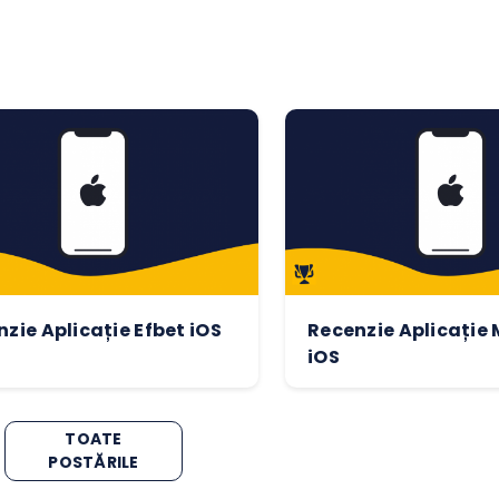
zie Aplicație Efbet iOS
Recenzie Aplicație
iOS
TOATE
POSTĂRILE