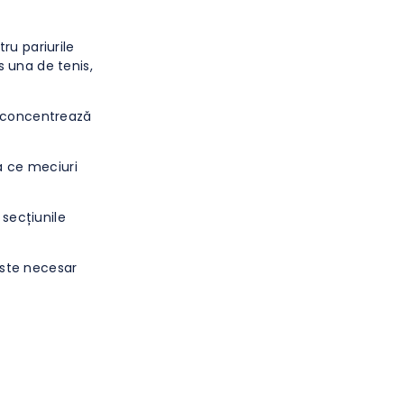
ru pariurile
s una de tenis,
se concentrează
a ce meciuri
 secțiunile
 este necesar