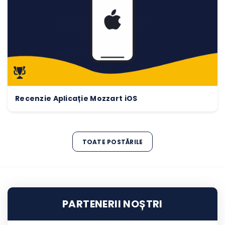
Recenzie Aplicație Mozzart iOS
TOATE POSTĂRILE
PARTENERII NOȘTRI