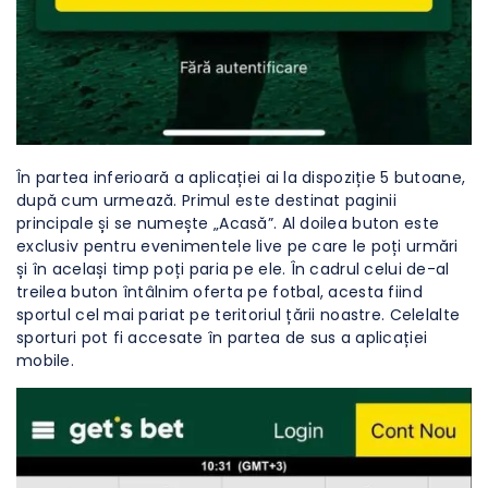
În partea inferioară a aplicației ai la dispoziție 5 butoane,
după cum urmează. Primul este destinat paginii
principale și se numește „Acasă”. Al doilea buton este
exclusiv pentru evenimentele live pe care le poți urmări
și în același timp poți paria pe ele. În cadrul celui de-al
treilea buton întâlnim oferta pe fotbal, acesta fiind
sportul cel mai pariat pe teritoriul țării noastre. Celelalte
sporturi pot fi accesate în partea de sus a aplicației
mobile.