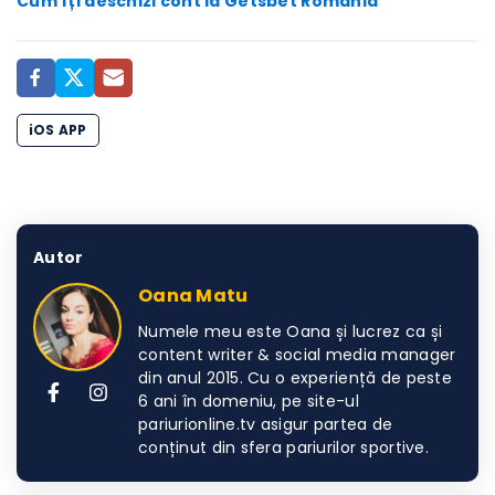
Cum îți deschizi cont la Getsbet România
iOS APP
Autor
Oana Matu
Numele meu este Oana și lucrez ca și
content writer & social media manager
din anul 2015. Cu o experiență de peste
6 ani în domeniu, pe site-ul
pariurionline.tv asigur partea de
conținut din sfera pariurilor sportive.