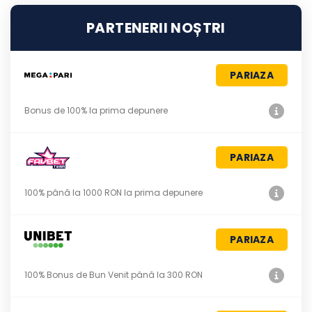
PARTENERII NOȘTRI
PARIAZA
Bonus de 100% la prima depunere
PARIAZA
100% până la 1000 RON la prima depunere
PARIAZA
100% Bonus de Bun Venit până la 300 RON