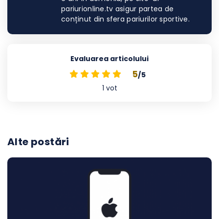
pariurionline.tv asigur partea de
conținut din sfera pariurilor sportive.
Evaluarea articolului
5
/5
1
vot
Alte postări